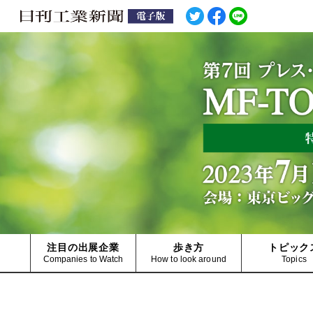
注目の
出展企業
歩き方
トピック
Companies to Watch
How to look around
Topics