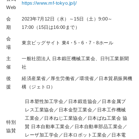
https://www.mf-tokyo.jp/j/
Web
会
2023年7月12日（水）～15日（土）9:00～
期
17:00（15日は16:00まで）
会
東京ビッグサイト 東4・5・6・7・8ホール
場
主
一般社団法人 日本鍛圧機械工業会、日刊工業新聞
催
社
後
経済産業省／厚生労働省／環境省／日本貿易振興機
援
構（ジェトロ）
日本塑性加工学会／日本鍛造協会／日本金属プ
レス工業協会／日本金型工業会／日本工作機械
工業会／日本ねじ工業協会／日本ばね工業会 協
特別
賛 日本自動車工業会／日本自動車部品工業会／
協賛
レーザ加工学会／日本ロボット工業会／日本電