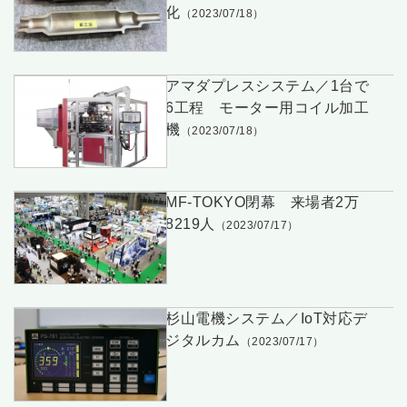
化
（2023/07/18）
アマダプレスシステム／1台で
6工程 モーター用コイル加工
機
（2023/07/18）
MF-TOKYO閉幕 来場者2万
8219人
（2023/07/17）
杉山電機システム／IoT対応デ
ジタルカム
（2023/07/17）