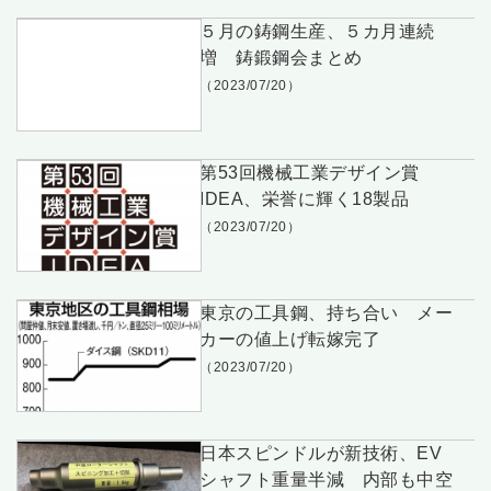
５月の鋳鋼生産、５カ月連続
増 鋳鍛鋼会まとめ
（2023/07/20）
第53回機械工業デザイン賞
IDEA、栄誉に輝く18製品
（2023/07/20）
東京の工具鋼、持ち合い メー
カーの値上げ転嫁完了
（2023/07/20）
日本スピンドルが新技術、EV
シャフト重量半減 内部も中空