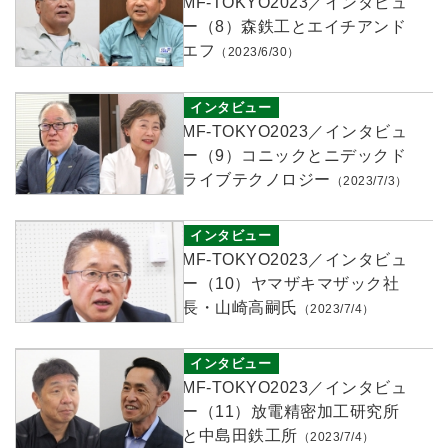
MF-TOKYO2023／インタビュ
ー（8）森鉄工とエイチアンド
エフ
（2023/6/30）
インタビュー
MF-TOKYO2023／インタビュ
ー（9）コニックとニデックド
ライブテクノロジー
（2023/7/3）
インタビュー
MF-TOKYO2023／インタビュ
ー
（10）ヤマザキマザック社
長・山崎高嗣氏
（2023/7/4）
インタビュー
MF-TOKYO2023／インタビュ
ー
（11）放電精密加工研究所
と中島田鉄工所
（2023/7/4）