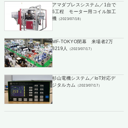
アマダプレスシステム／1台で
6工程 モーター用コイル加工
機
（2023/07/18）
MF-TOKYO閉幕 来場者2万
8219人
（2023/07/17）
杉山電機システム／IoT対応デ
ジタルカム
（2023/07/17）