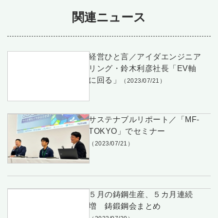
関連ニュース
経営ひと言／アイダエンジニア
リング・鈴木利彦社長「EV軸
に回る」
（2023/07/21）
サステナブルリポート／「MF-
TOKYO」でセミナー
（2023/07/21）
５月の鋳鋼生産、５カ月連続
増 鋳鍛鋼会まとめ