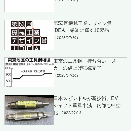
（2023/07/20）
第53回機械工業デザイン賞
IDEA、栄誉に輝く18製品
（2023/07/20）
東京の工具鋼、持ち合い メー
カーの値上げ転嫁完了
（2023/07/20）
日本スピンドルが新技術、EV
シャフト重量半減 内部も中空
化
（2023/07/18）